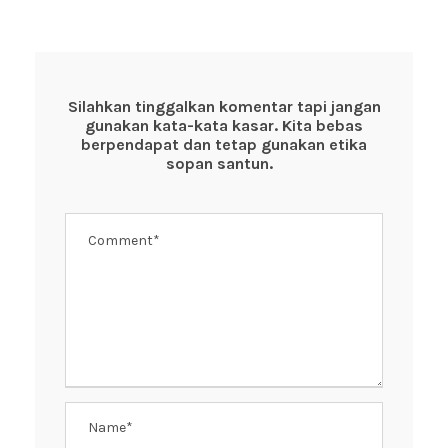
c
tt
at
er
e
e
er
s
e
b
A
st
o
p
Silahkan tinggalkan komentar tapi jangan
gunakan kata-kata kasar. Kita bebas
o
p
berpendapat dan tetap gunakan etika
k
sopan santun.