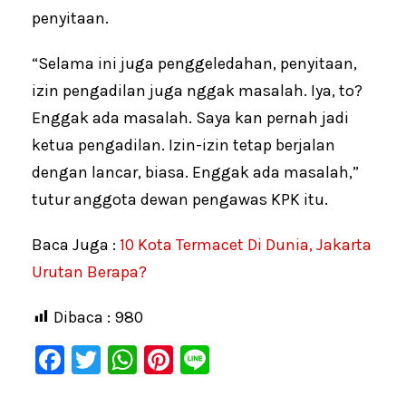
penyitaan.
“Selama ini juga penggeledahan, penyitaan,
izin pengadilan juga nggak masalah. Iya, to?
Enggak ada masalah. Saya kan pernah jadi
ketua pengadilan. Izin-izin tetap berjalan
dengan lancar, biasa. Enggak ada masalah,”
tutur anggota dewan pengawas KPK itu.
Baca Juga :
10 Kota Termacet Di Dunia, Jakarta
Urutan Berapa?
Dibaca :
980
F
T
W
Pi
Li
a
wi
h
nt
n