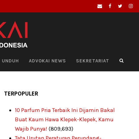
UNDUH
ADVOKAI NEWS
SEKRETARIAT
TERPOPULER
10 Parfum Pria Terbaik Ini Dijamin Bakal
Buat Kaum Hawa Klepek-Klepek, Kamu
Wajib Punya!
(809,693)
Tata Urutan Peraturan Perundang-