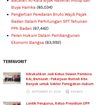
Bacalah 50 Kata Bijak Nasehat Hidup dari
Buya Hamka
(85,034)
Pengertian Peredaran Bruto Wajib Pajak
Badan Dalam Perhitungan SPT Tahunan
PPh Badan
(67,442)
Peran Hukum Dalam Pembangunan
Ekonomi Bangsa
(63,992)
TERFAVORIT
Dikukuhkan Jadi Ketua Dewan Pembina
KAI, Bamsoet : Pekerjaan Rumah Kita
Banyak untuk Sektor Penegakan Hukum
SEPTEMBER 27, 2024
REDAKSI
Lantik Pengurus, Ketua Presidium DPP