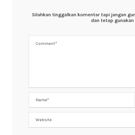
b
A
st
o
p
Silahkan tinggalkan komentar tapi jangan gu
o
p
dan tetap gunakan 
k