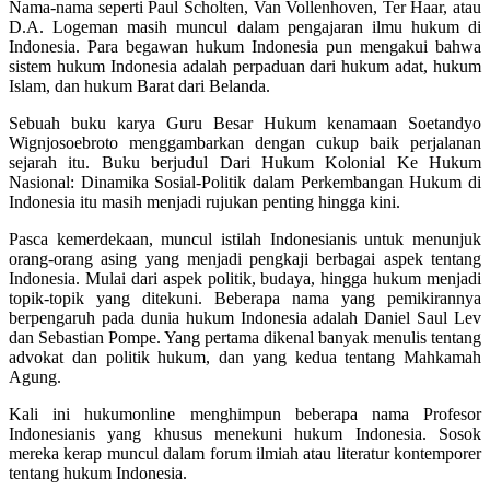
Nama-nama seperti Paul Scholten, Van Vollenhoven, Ter Haar, atau
D.A. Logeman masih muncul dalam pengajaran ilmu hukum di
Indonesia. Para begawan hukum Indonesia pun mengakui bahwa
sistem hukum Indonesia adalah perpaduan dari hukum adat, hukum
Islam, dan hukum Barat dari Belanda.
Sebuah buku karya Guru Besar Hukum kenamaan Soetandyo
Wignjosoebroto menggambarkan dengan cukup baik perjalanan
sejarah itu. Buku berjudul Dari Hukum Kolonial Ke Hukum
Nasional: Dinamika Sosial-Politik dalam Perkembangan Hukum di
Indonesia itu masih menjadi rujukan penting hingga kini.
Pasca kemerdekaan, muncul istilah Indonesianis untuk menunjuk
orang-orang asing yang menjadi pengkaji berbagai aspek tentang
Indonesia. Mulai dari aspek politik, budaya, hingga hukum menjadi
topik-topik yang ditekuni. Beberapa nama yang pemikirannya
berpengaruh pada dunia hukum Indonesia adalah Daniel Saul Lev
dan Sebastian Pompe. Yang pertama dikenal banyak menulis tentang
advokat dan politik hukum, dan yang kedua tentang Mahkamah
Agung.
Kali ini hukumonline menghimpun beberapa nama Profesor
Indonesianis yang khusus menekuni hukum Indonesia. Sosok
mereka kerap muncul dalam forum ilmiah atau literatur kontemporer
tentang hukum Indonesia.