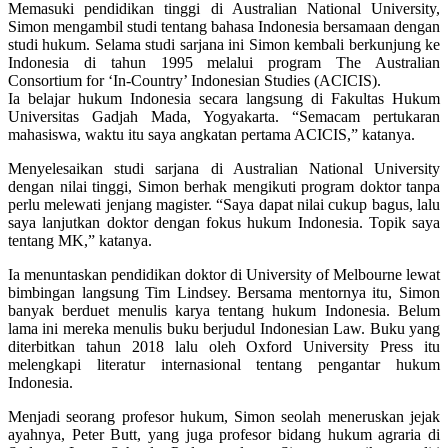
Memasuki pendidikan tinggi di Australian National University,
Simon mengambil studi tentang bahasa Indonesia bersamaan dengan
studi hukum. Selama studi sarjana ini Simon kembali berkunjung ke
Indonesia di tahun 1995 melalui program The Australian
Consortium for ‘In-Country’ Indonesian Studies (ACICIS).
Ia belajar hukum Indonesia secara langsung di Fakultas Hukum
Universitas Gadjah Mada, Yogyakarta. “Semacam pertukaran
mahasiswa, waktu itu saya angkatan pertama ACICIS,” katanya.
Menyelesaikan studi sarjana di Australian National University
dengan nilai tinggi, Simon berhak mengikuti program doktor tanpa
perlu melewati jenjang magister. “Saya dapat nilai cukup bagus, lalu
saya lanjutkan doktor dengan fokus hukum Indonesia. Topik saya
tentang MK,” katanya.
Ia menuntaskan pendidikan doktor di University of Melbourne lewat
bimbingan langsung Tim Lindsey. Bersama mentornya itu, Simon
banyak berduet menulis karya tentang hukum Indonesia. Belum
lama ini mereka menulis buku berjudul Indonesian Law. Buku yang
diterbitkan tahun 2018 lalu oleh Oxford University Press itu
melengkapi literatur internasional tentang pengantar hukum
Indonesia.
Menjadi seorang profesor hukum, Simon seolah meneruskan jejak
ayahnya, Peter Butt, yang juga profesor bidang hukum agraria di