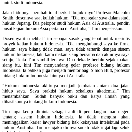
untuk studi Indonesia.
Jalan hidupnya berubah total berkat ‘bujuk rayu’ Profesor Malcolm
Smith, dosennya saat kuliah hukum. “Dia mengajar saya dalam studi
hukum Jepang. Dia pelopor studi hukum Asia di Australia, pendiri
pusat kajian hukum Asia pertama di Australia,” Tim menjelaskan.
Dosennya itu melihat Tim sebagai sosok yang tepat untuk merintis
proyek kajian hukum Indonesia. “Dia menghubungi saya ke firma
hukum, saya bilang tidak mau, saya tidak tertarik dengan sistem
hukum Indonesia, lalu kami makan siang bersama dan akhirnya saya
setuju,” kata Tim sambil tertawa. Dua dekade berlalu sejak makan
siang itu, kini Tim menyandang gelar profesor bidang hukum
Indonesia. Ia bahkan juga menjadi mentor bagi Simon Butt, profesor
bidang hukum Indonesia lainnya di Australia.
“Hukum Indonesia akhirnya menjadi jembatan antara dua jalan
hidup saya. Saya praktisi hukum sekaligus akademisi,” Tim
menambahkan. Sudah banyak buku dan karya ilmiah yang
dihasilkannya tentang hukum Indonesia.
Tim juga kerap diminta sebagai ahli di persidangan luar negeri
tentang sistem hukum Indonesia. Ia tidak mengira akan
meninggalkan karier lawyer bidang hak kekayaan intelektual pada
hukum Australia. Tim mengaku dirinya sudah tidak ingat lagi seluk