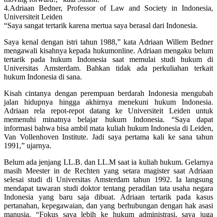
4.Adriaan Bedner, Professor of Law and Society in Indonesia,
Universiteit Leiden
“Saya sangat tertarik karena mertua saya berasal dari Indonesia.
Saya kenal dengan istri tahun 1988,” kata Adriaan Willem Bedner
mengawali kisahnya kepada hukumonline. Adriaan mengaku belum
tertarik pada hukum Indonesia saat memulai studi hukum di
Universitas Amsterdam. Bahkan tidak ada perkuliahan terkait
hukum Indonesia di sana.
Kisah cintanya dengan perempuan berdarah Indonesia mengubah
jalan hidupnya hingga akhirnya menekuni hukum Indonesia.
Adriaan rela repot-repot datang ke Universiteit Leiden untuk
memenuhi minatnya belajar hukum Indonesia. “Saya dapat
informasi bahwa bisa ambil mata kuliah hukum Indonesia di Leiden,
Van Vollenhoven Institute. Jadi saya pertama kali ke sana tahun
1991,” ujarnya.
Belum ada jenjang LL.B. dan LL.M saat ia kuliah hukum. Gelarnya
masih Meester in de Rechten yang setara magister saat Adriaan
selesai studi di Universitas Amsterdam tahun 1992. Ia langsung
mendapat tawaran studi doktor tentang peradilan tata usaha negara
Indonesia yang baru saja dibuat. Adriaan tertarik pada kasus
pertanahan, kepegawaian, dan yang berhubungan dengan hak asasi
manusia. “Fokus saya lebih ke hukum administrasi, saya juga