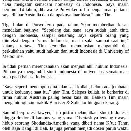
“Dia mengatur semacam homestay di Indonesia. Saya masih
berumur 14 tahun, dibawa ke Purwokerto. Itu pengalaman pertama
saya di luar Australia dan dampaknya luar biasa,” tutur Tim.
Tiga bulan di Purwokerto pada tahun 70an memberikan kesan
mendalam baginya. “Sepulang dari sana, saya sudah jatuh cinta
dengan Indonesia, sampai sekarang saya seperti orang yang
diinfeksi dengan ‘virus’ Indonesia, masih sakit sampai saat ini,”
katanya tertawa. Tim kemudian memutuskan mengambil dua
perkuliahan yaitu studi hukum dan studi Indonesia di University of
Melbourne.
Ia tidak pernah merencanakan akan menjadi ahli hukum Indonesia.
Pilihannya mengambil studi Indonesia di universitas semata-mata
suka pada bahasa Indonesia.
“Saya seperti menempuh dua jalan saat kuliah, belum ada jembatan
untuk keduanya saat itu,” ujar Tim. Selepas kuliah, ia berkarier di
firma hukum Australia paling besar kala itu. Bahkan Tim masih
mengantongi izin praktik Barrister & Solicitor hingga sekarang.
Sambil berprofesi lawyer, Tim justru melanjutkan studi Indonesia
hingga doktor di kampus yang sama. Disertasinya tentang riwayat
hidup seorang Skotlandia-Amerika yang diberi nama K’tut Tantri
oleh Raja Bangli di Bali. Ia juga pernah menjadi dosen paruh waktu