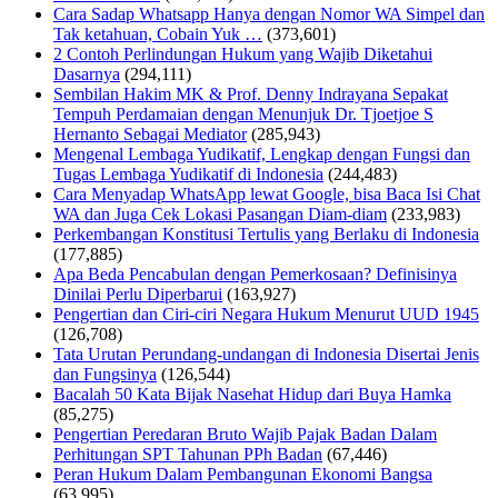
Cara Sadap Whatsapp Hanya dengan Nomor WA Simpel dan
Tak ketahuan, Cobain Yuk …
(373,601)
2 Contoh Perlindungan Hukum yang Wajib Diketahui
Dasarnya
(294,111)
Sembilan Hakim MK & Prof. Denny Indrayana Sepakat
Tempuh Perdamaian dengan Menunjuk Dr. Tjoetjoe S
Hernanto Sebagai Mediator
(285,943)
Mengenal Lembaga Yudikatif, Lengkap dengan Fungsi dan
Tugas Lembaga Yudikatif di Indonesia
(244,483)
Cara Menyadap WhatsApp lewat Google, bisa Baca Isi Chat
WA dan Juga Cek Lokasi Pasangan Diam-diam
(233,983)
Perkembangan Konstitusi Tertulis yang Berlaku di Indonesia
(177,885)
Apa Beda Pencabulan dengan Pemerkosaan? Definisinya
Dinilai Perlu Diperbarui
(163,927)
Pengertian dan Ciri-ciri Negara Hukum Menurut UUD 1945
(126,708)
Tata Urutan Perundang-undangan di Indonesia Disertai Jenis
dan Fungsinya
(126,544)
Bacalah 50 Kata Bijak Nasehat Hidup dari Buya Hamka
(85,275)
Pengertian Peredaran Bruto Wajib Pajak Badan Dalam
Perhitungan SPT Tahunan PPh Badan
(67,446)
Peran Hukum Dalam Pembangunan Ekonomi Bangsa
(63,995)