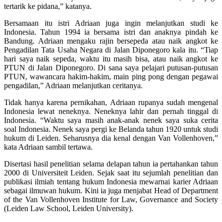
tertarik ke pidana,” katanya.
Bersamaan itu istri Adriaan juga ingin melanjutkan studi ke
Indonesia. Tahun 1994 ia bersama istri dan anaknya pindah ke
Bandung. Adriaan mengaku rajin bersepeda atau naik angkot ke
Pengadilan Tata Usaha Negara di Jalan Diponegoro kala itu. “Tiap
hari saya naik sepeda, waktu itu masih bisa, atau naik angkot ke
PTUN di Jalan Diponegoro. Di sana saya pelajari putusan-putusan
PTUN, wawancara hakim-hakim, main ping pong dengan pegawai
pengadilan,” Adriaan melanjutkan ceritanya.
Tidak hanya karena pernikahan, Adriaan rupanya sudah mengenal
Indonesia lewat neneknya. Neneknya lahir dan pernah tinggal di
Indonesia. “Waktu saya masih anak-anak nenek saya suka cerita
soal Indonesia. Nenek saya pergi ke Belanda tahun 1920 untuk studi
hukum di Leiden. Seharusnya dia kenal dengan Van Vollenhoven,”
kata Adriaan sambil tertawa.
Disertasi hasil penelitian selama delapan tahun ia pertahankan tahun
2000 di Universiteit Leiden. Sejak saat itu sejumlah penelitian dan
publikasi ilmiah tentang hukum Indonesia mewarnai karier Adriaan
sebagai ilmuwan hukum. Kini ia juga menjabat Head of Department
of the Van Vollenhoven Institute for Law, Governance and Society
(Leiden Law School, Leiden University).