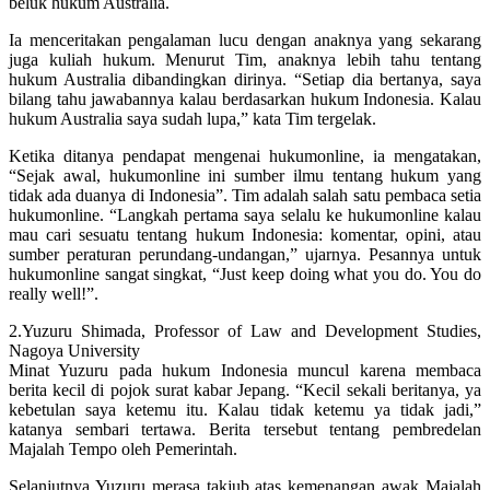
beluk hukum Australia.
Ia menceritakan pengalaman lucu dengan anaknya yang sekarang
juga kuliah hukum. Menurut Tim, anaknya lebih tahu tentang
hukum Australia dibandingkan dirinya. “Setiap dia bertanya, saya
bilang tahu jawabannya kalau berdasarkan hukum Indonesia. Kalau
hukum Australia saya sudah lupa,” kata Tim tergelak.
Ketika ditanya pendapat mengenai hukumonline, ia mengatakan,
“Sejak awal, hukumonline ini sumber ilmu tentang hukum yang
tidak ada duanya di Indonesia”. Tim adalah salah satu pembaca setia
hukumonline. “Langkah pertama saya selalu ke hukumonline kalau
mau cari sesuatu tentang hukum Indonesia: komentar, opini, atau
sumber peraturan perundang-undangan,” ujarnya. Pesannya untuk
hukumonline sangat singkat, “Just keep doing what you do. You do
really well!”.
2.Yuzuru Shimada, Professor of Law and Development Studies,
Nagoya University
Minat Yuzuru pada hukum Indonesia muncul karena membaca
berita kecil di pojok surat kabar Jepang. “Kecil sekali beritanya, ya
kebetulan saya ketemu itu. Kalau tidak ketemu ya tidak jadi,”
katanya sembari tertawa. Berita tersebut tentang pembredelan
Majalah Tempo oleh Pemerintah.
Selanjutnya Yuzuru merasa takjub atas kemenangan awak Majalah