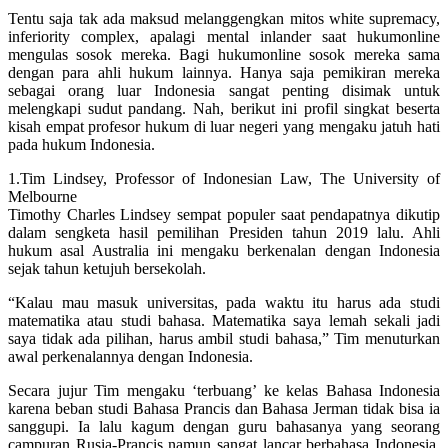
Tentu saja tak ada maksud melanggengkan mitos white supremacy,
inferiority complex, apalagi mental inlander saat hukumonline
mengulas sosok mereka. Bagi hukumonline sosok mereka sama
dengan para ahli hukum lainnya. Hanya saja pemikiran mereka
sebagai orang luar Indonesia sangat penting disimak untuk
melengkapi sudut pandang. Nah, berikut ini profil singkat beserta
kisah empat profesor hukum di luar negeri yang mengaku jatuh hati
pada hukum Indonesia.
1.Tim Lindsey, Professor of Indonesian Law, The University of
Melbourne
Timothy Charles Lindsey sempat populer saat pendapatnya dikutip
dalam sengketa hasil pemilihan Presiden tahun 2019 lalu. Ahli
hukum asal Australia ini mengaku berkenalan dengan Indonesia
sejak tahun ketujuh bersekolah.
“Kalau mau masuk universitas, pada waktu itu harus ada studi
matematika atau studi bahasa. Matematika saya lemah sekali jadi
saya tidak ada pilihan, harus ambil studi bahasa,” Tim menuturkan
awal perkenalannya dengan Indonesia.
Secara jujur Tim mengaku ‘terbuang’ ke kelas Bahasa Indonesia
karena beban studi Bahasa Prancis dan Bahasa Jerman tidak bisa ia
sanggupi. Ia lalu kagum dengan guru bahasanya yang seorang
campuran Rusia-Prancis namun sangat lancar berbahasa Indonesia.