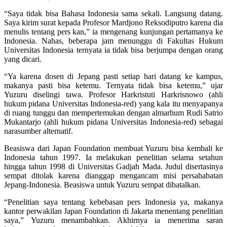
“Saya tidak bisa Bahasa Indonesia sama sekali. Langsung datang.
Saya kirim surat kepada Profesor Mardjono Reksodiputro karena dia
menulis tentang pers kan,” ia mengenang kunjungan pertamanya ke
Indonesia. Nahas, beberapa jam menunggu di Fakultas Hukum
Universitas Indonesia ternyata ia tidak bisa berjumpa dengan orang
yang dicari.
“Ya karena dosen di Jepang pasti setiap hari datang ke kampus,
makanya pasti bisa ketemu. Ternyata tidak bisa ketemu,” ujar
Yuzuru diselingi tawa. Profesor Harkristuti Harkrisnowo (ahli
hukum pidana Universitas Indonesia-red) yang kala itu menyapanya
di ruang tunggu dan mempertemukan dengan almarhum Rudi Satrio
Mukantarjo (ahli hukum pidana Universitas Indonesia-red) sebagai
narasumber alternatif.
Beasiswa dari Japan Foundation membuat Yuzuru bisa kembali ke
Indonesia tahun 1997. Ia melakukan penelitian selama setahun
hingga tahun 1998 di Universitas Gadjah Mada. Judul disertasinya
sempat ditolak karena dianggap mengancam misi persahabatan
Jepang-Indonesia. Beasiswa untuk Yuzuru sempat dibatalkan.
“Penelitian saya tentang kebebasan pers Indonesia ya, makanya
kantor perwakilan Japan Foundation di Jakarta menentang penelitian
saya,” Yuzuru menambahkan. Akhirnya ia menerima saran