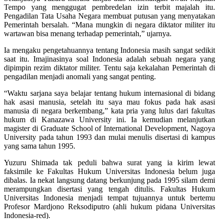
Tempo yang menggugat pembredelan izin terbit majalah itu.
Pengadilan Tata Usaha Negara membuat putusan yang menyatakan
Pemerintah bersalah. “Mana mungkin di negara diktator militer itu
wartawan bisa menang terhadap pemerintah,” ujarnya.
Ia mengaku pengetahuannya tentang Indonesia masih sangat sedikit
saat itu. Imajinasinya soal Indonesia adalah sebuah negara yang
dipimpin rezim diktator militer. Tentu saja kekalahan Pemerintah di
pengadilan menjadi anomali yang sangat penting.
“Waktu sarjana saya belajar tentang hukum internasional di bidang
hak asasi manusia, setelah itu saya mau fokus pada hak asasi
manusia di negara berkembang,” kata pria yang lulus dari fakultas
hukum di Kanazawa University ini. Ia kemudian melanjutkan
magister di Graduate School of International Development, Nagoya
University pada tahun 1993 dan mulai menulis disertasi di kampus
yang sama tahun 1995.
Yuzuru Shimada tak peduli bahwa surat yang ia kirim lewat
faksimile ke Fakultas Hukum Universitas Indonesia belum juga
dibalas. Ia nekat langsung datang berkunjung pada 1995 silam demi
merampungkan disertasi yang tengah ditulis. Fakultas Hukum
Universitas Indonesia menjadi tempat tujuannya untuk bertemu
Profesor Mardjono Reksodiputro (ahli hukum pidana Universitas
Indonesia-red).