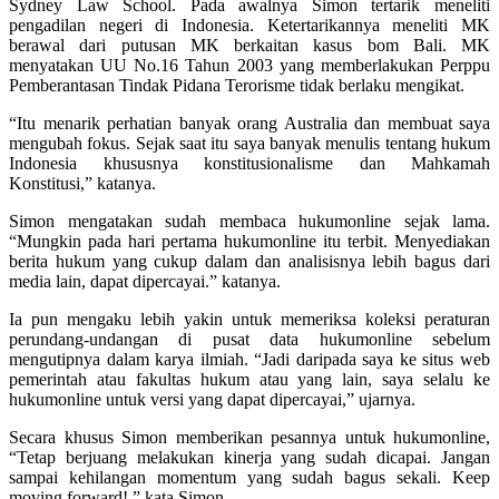
Sydney Law School. Pada awalnya Simon tertarik meneliti
pengadilan negeri di Indonesia. Ketertarikannya meneliti MK
berawal dari putusan MK berkaitan kasus bom Bali. MK
menyatakan UU No.16 Tahun 2003 yang memberlakukan Perppu
Pemberantasan Tindak Pidana Terorisme tidak berlaku mengikat.
“Itu menarik perhatian banyak orang Australia dan membuat saya
mengubah fokus. Sejak saat itu saya banyak menulis tentang hukum
Indonesia khususnya konstitusionalisme dan Mahkamah
Konstitusi,” katanya.
Simon mengatakan sudah membaca hukumonline sejak lama.
“Mungkin pada hari pertama hukumonline itu terbit. Menyediakan
berita hukum yang cukup dalam dan analisisnya lebih bagus dari
media lain, dapat dipercayai.” katanya.
Ia pun mengaku lebih yakin untuk memeriksa koleksi peraturan
perundang-undangan di pusat data hukumonline sebelum
mengutipnya dalam karya ilmiah. “Jadi daripada saya ke situs web
pemerintah atau fakultas hukum atau yang lain, saya selalu ke
hukumonline untuk versi yang dapat dipercayai,” ujarnya.
Secara khusus Simon memberikan pesannya untuk hukumonline,
“Tetap berjuang melakukan kinerja yang sudah dicapai. Jangan
sampai kehilangan momentum yang sudah bagus sekali. Keep
moving forward!,” kata Simon.