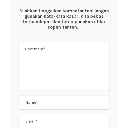
b
A
st
o
p
Silahkan tinggalkan komentar tapi jangan
gunakan kata-kata kasar. Kita bebas
o
p
berpendapat dan tetap gunakan etika
k
sopan santun.