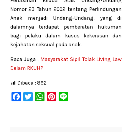
Perubahan Kedua Atas Undang-Undang
Nomor 23 Tahun 2002 tentang Perlindungan
Anak menjadi Undang-Undang, yang di
dalamnya terdapat pemberatan hukuman
bagi pelaku dalam kasus kekerasan dan
kejahatan seksual pada anak.
Baca Juga :
Masyarakat Sipil Tolak Living Law
Dalam RKUHP
Dibaca :
892
F
T
W
Pi
Li
a
wi
h
nt
n
c
tt
at
er
e
e
er
s
e