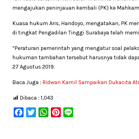
mengajukan peninjauan kembali (PK) ke Mahka
Kuasa hukum Aris, Handoyo, mengatakan, PK menja
di tingkat Pengadilan Tinggi Surabaya telah mem
“Peraturan pemerintah yang mengatur soal pelaks
hukuman tambahan tersebut harusnya tidak dapat 
27 Agustus 2019.
Baca Juga :
Ridwan Kamil Sampaikan Dukacita Ata
Dibaca :
1,043
F
T
W
Pi
Li
a
wi
h
nt
n
c
tt
at
er
e