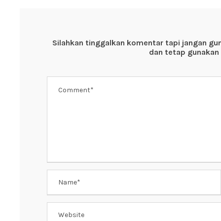
e
er
s
e
b
A
st
o
p
Silahkan tinggalkan komentar tapi jangan gu
o
p
dan tetap gunakan 
k