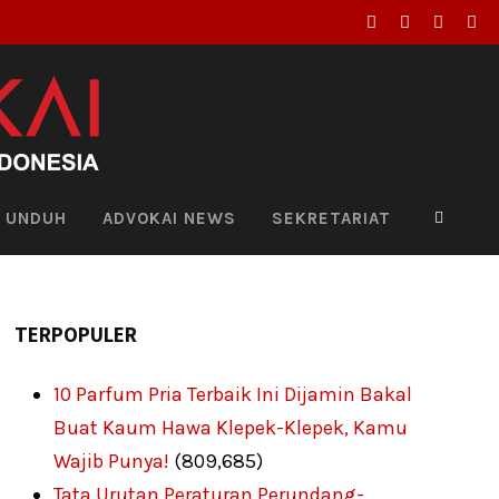
UNDUH
ADVOKAI NEWS
SEKRETARIAT
TERPOPULER
10 Parfum Pria Terbaik Ini Dijamin Bakal
Buat Kaum Hawa Klepek-Klepek, Kamu
Wajib Punya!
(809,685)
Tata Urutan Peraturan Perundang-