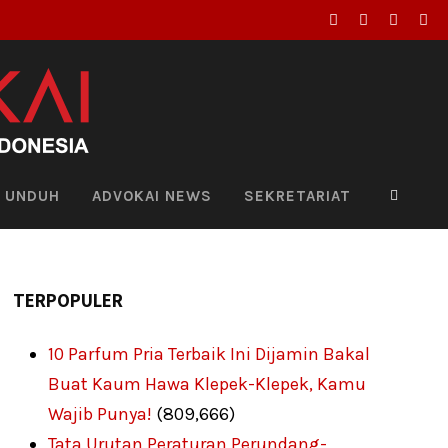
UNDUH
ADVOKAI NEWS
SEKRETARIAT
TERPOPULER
10 Parfum Pria Terbaik Ini Dijamin Bakal
Buat Kaum Hawa Klepek-Klepek, Kamu
Wajib Punya!
(809,666)
Tata Urutan Peraturan Perundang-