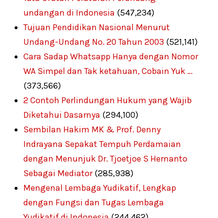
undangan di Indonesia
(547,234)
Tujuan Pendidikan Nasional Menurut
Undang-Undang No. 20 Tahun 2003
(521,141)
Cara Sadap Whatsapp Hanya dengan Nomor
WA Simpel dan Tak ketahuan, Cobain Yuk …
(373,566)
2 Contoh Perlindungan Hukum yang Wajib
Diketahui Dasarnya
(294,100)
Sembilan Hakim MK & Prof. Denny
Indrayana Sepakat Tempuh Perdamaian
dengan Menunjuk Dr. Tjoetjoe S Hernanto
Sebagai Mediator
(285,938)
Mengenal Lembaga Yudikatif, Lengkap
dengan Fungsi dan Tugas Lembaga
Yudikatif di Indonesia
(244,462)