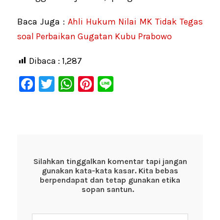
Baca Juga :
Ahli Hukum Nilai MK Tidak Tegas
soal Perbaikan Gugatan Kubu Prabowo
Dibaca :
1,287
F
T
W
Pi
Li
a
wi
h
nt
n
c
tt
at
er
e
e
er
s
e
b
A
st
o
p
Silahkan tinggalkan komentar tapi jangan
gunakan kata-kata kasar. Kita bebas
o
p
berpendapat dan tetap gunakan etika
k
sopan santun.