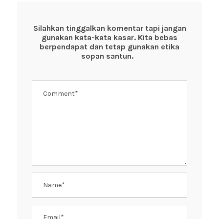
b
A
st
o
p
Silahkan tinggalkan komentar tapi jangan
gunakan kata-kata kasar. Kita bebas
o
p
berpendapat dan tetap gunakan etika
k
sopan santun.