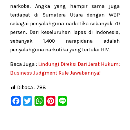
narkoba. Angka yang hampir sama juga
terdapat di Sumatera Utara dengan WBP
sebagai penyalahguna narkotika sebanyak 70
persen. Dari keseluruhan lapas di Indonesia,
sebanyak 1.400 narapidana adalah
penyalahguna narkotika yang tertular HIV.
Baca Juga :
Lindungi Direksi Dari Jerat Hukum:
Business Judgment Rule Jawabannya!
Dibaca :
788
F
T
W
Pi
Li
a
wi
h
nt
n
c
tt
at
er
e
e
er
s
e