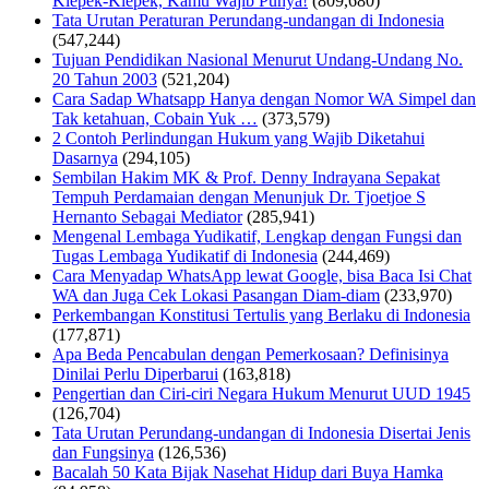
Klepek-Klepek, Kamu Wajib Punya!
(809,680)
Tata Urutan Peraturan Perundang-undangan di Indonesia
(547,244)
Tujuan Pendidikan Nasional Menurut Undang-Undang No.
20 Tahun 2003
(521,204)
Cara Sadap Whatsapp Hanya dengan Nomor WA Simpel dan
Tak ketahuan, Cobain Yuk …
(373,579)
2 Contoh Perlindungan Hukum yang Wajib Diketahui
Dasarnya
(294,105)
Sembilan Hakim MK & Prof. Denny Indrayana Sepakat
Tempuh Perdamaian dengan Menunjuk Dr. Tjoetjoe S
Hernanto Sebagai Mediator
(285,941)
Mengenal Lembaga Yudikatif, Lengkap dengan Fungsi dan
Tugas Lembaga Yudikatif di Indonesia
(244,469)
Cara Menyadap WhatsApp lewat Google, bisa Baca Isi Chat
WA dan Juga Cek Lokasi Pasangan Diam-diam
(233,970)
Perkembangan Konstitusi Tertulis yang Berlaku di Indonesia
(177,871)
Apa Beda Pencabulan dengan Pemerkosaan? Definisinya
Dinilai Perlu Diperbarui
(163,818)
Pengertian dan Ciri-ciri Negara Hukum Menurut UUD 1945
(126,704)
Tata Urutan Perundang-undangan di Indonesia Disertai Jenis
dan Fungsinya
(126,536)
Bacalah 50 Kata Bijak Nasehat Hidup dari Buya Hamka