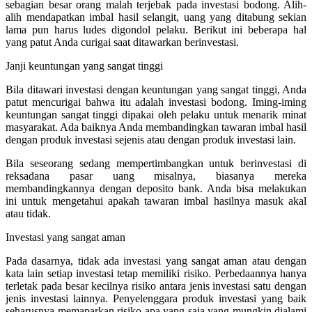
sebagian besar orang malah terjebak pada investasi bodong. Alih-
alih mendapatkan imbal hasil selangit, uang yang ditabung sekian
lama pun harus ludes digondol pelaku. Berikut ini beberapa hal
yang patut Anda curigai saat ditawarkan berinvestasi.
Janji keuntungan yang sangat tinggi
Bila ditawari investasi dengan keuntungan yang sangat tinggi, Anda
patut mencurigai bahwa itu adalah investasi bodong. Iming-iming
keuntungan sangat tinggi dipakai oleh pelaku untuk menarik minat
masyarakat. Ada baiknya Anda membandingkan tawaran imbal hasil
dengan produk investasi sejenis atau dengan produk investasi lain.
Bila seseorang sedang mempertimbangkan untuk berinvestasi di
reksadana pasar uang misalnya, biasanya mereka
membandingkannya dengan deposito bank. Anda bisa melakukan
ini untuk mengetahui apakah tawaran imbal hasilnya masuk akal
atau tidak.
Investasi yang sangat aman
Pada dasarnya, tidak ada investasi yang sangat aman atau dengan
kata lain setiap investasi tetap memiliki risiko. Perbedaannya hanya
terletak pada besar kecilnya risiko antara jenis investasi satu dengan
jenis investasi lainnya. Penyelenggara produk investasi yang baik
seharusnya memaparkan risiko apa yang saja yang mungkin dialami