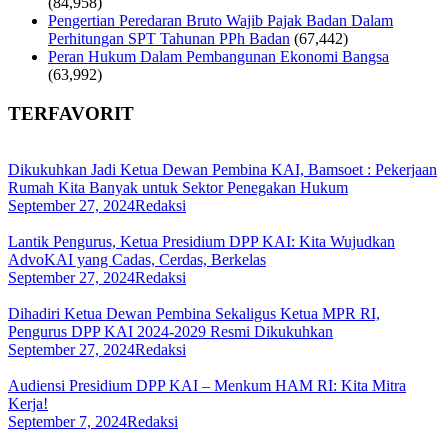
(84,958)
Pengertian Peredaran Bruto Wajib Pajak Badan Dalam
Perhitungan SPT Tahunan PPh Badan
(67,442)
Peran Hukum Dalam Pembangunan Ekonomi Bangsa
(63,992)
TERFAVORIT
Dikukuhkan Jadi Ketua Dewan Pembina KAI, Bamsoet : Pekerjaan
Rumah Kita Banyak untuk Sektor Penegakan Hukum
September 27, 2024
Redaksi
Lantik Pengurus, Ketua Presidium DPP KAI: Kita Wujudkan
AdvoKAI yang Cadas, Cerdas, Berkelas
September 27, 2024
Redaksi
Dihadiri Ketua Dewan Pembina Sekaligus Ketua MPR RI,
Pengurus DPP KAI 2024-2029 Resmi Dikukuhkan
September 27, 2024
Redaksi
Audiensi Presidium DPP KAI – Menkum HAM RI: Kita Mitra
Kerja!
September 7, 2024
Redaksi