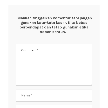
e
er
s
e
b
A
st
o
p
Silahkan tinggalkan komentar tapi jangan
gunakan kata-kata kasar. Kita bebas
o
p
berpendapat dan tetap gunakan etika
k
sopan santun.