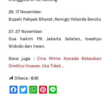
26. 17 November:
Bupati Pakpak Bharat, Remigo Yolanda Berutu
27. 27 November:
Dua hakim PN Jakarta Selatan, Iswahyu
Widodo dan Irwan.
Baca juga :
Cina Minta Kanada Bebaskan
Direktur Huawei Jika Tidak ..
Dibaca :
836
F
T
W
Pi
Li
a
wi
h
nt
n
c
tt
at
er
e