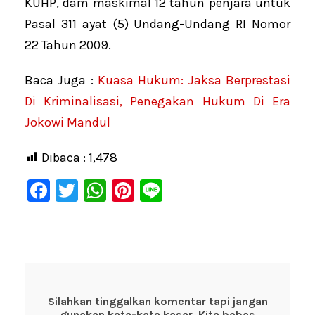
KUHP, dam maskimal 12 tahun penjara untuk
Pasal 311 ayat (5) Undang-Undang RI Nomor
22 Tahun 2009.
Baca Juga :
Kuasa Hukum: Jaksa Berprestasi
Di Kriminalisasi, Penegakan Hukum Di Era
Jokowi Mandul
Dibaca :
1,478
F
T
W
Pi
Li
a
wi
h
nt
n
c
tt
at
er
e
e
er
s
e
b
A
st
o
p
Silahkan tinggalkan komentar tapi jangan
gunakan kata-kata kasar. Kita bebas