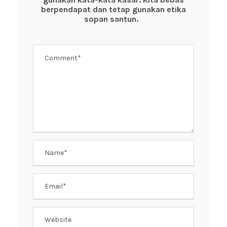
o
p
berpendapat dan tetap gunakan etika
k
sopan santun.