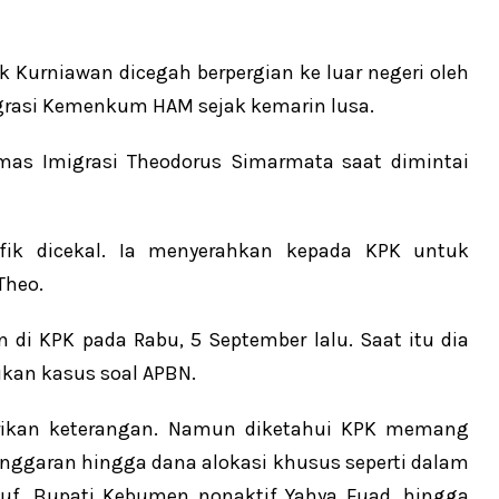
ik Kurniawan dicegah berpergian ke luar negeri oleh
igrasi Kemenkum HAM sejak kemarin lusa.
umas Imigrasi Theodorus Simarmata saat dimintai
ufik dicekal. Ia menyerahkan kepada KPK untuk
Theo.
 di KPK pada Rabu, 5 September lalu. Saat itu dia
ikan kasus soal APBN.
erikan keterangan. Namun diketahui KPK memang
nggaran hingga dana alokasi khusus seperti dalam
suf, Bupati Kebumen nonaktif Yahya Fuad, hingga