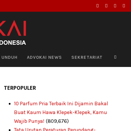
UNDUH
ADVOKAI NEWS
SEKRETARIAT
TERPOPULER
10 Parfum Pria Terbaik Ini Dijamin Bakal
Buat Kaum Hawa Klepek-Klepek, Kamu
Wajib Punya!
(809,676)
Tata Urutan Peraturan Perundang-