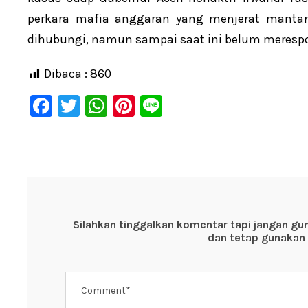
perkara mafia anggaran yang menjerat manta
dihubungi, namun sampai saat ini belum meresp
Dibaca :
860
F
T
W
Pi
Li
a
wi
h
nt
n
c
tt
at
er
e
e
er
s
e
b
A
st
o
p
Silahkan tinggalkan komentar tapi jangan gu
o
p
dan tetap gunakan 
k