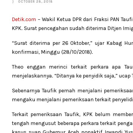
OCTOBER 28, 2018
Detik.com
– Wakil Ketua DPR dari Fraksi PAN Tauf
KPK. Surat pencegahan sudah diterima Ditjen Im
“Surat diterima per 26 Oktober,” ujar Kabag H
konfirmasi, Minggu (28/10/2018).
Theo enggan merinci terkait perkara apa Ta
menjelaskannya. “Ditanya ke penyidik saja,” ucap 
Sebenarnya Taufik pernah menjalani pemeriksaan
mengaku menjalani pemeriksaan terkait penyelid
Terkait pemeriksaan Taufik, KPK belum memb
tengah mengusut beberapa perkara terkait penga
kasus suap Gubernur Aceh nonaktif Irwandi Yu