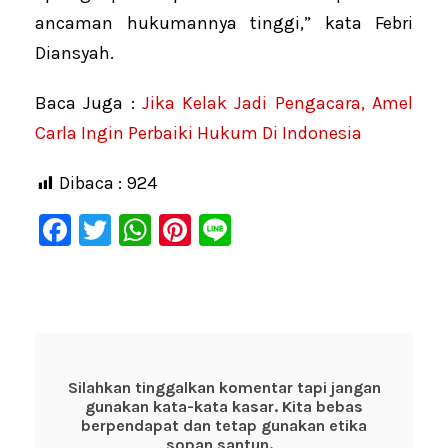
ancaman hukumannya tinggi,” kata Febri
Diansyah.
Baca Juga :
Jika Kelak Jadi Pengacara, Amel
Carla Ingin Perbaiki Hukum Di Indonesia
Dibaca :
924
F
T
W
Pi
Li
a
wi
h
nt
n
c
tt
at
er
e
e
er
s
e
b
A
st
o
p
Silahkan tinggalkan komentar tapi jangan
gunakan kata-kata kasar. Kita bebas
o
p
berpendapat dan tetap gunakan etika
sopan santun.