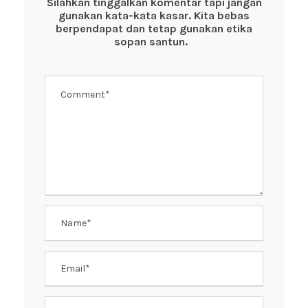
o
p
Silahkan tinggalkan komentar tapi jangan
gunakan kata-kata kasar. Kita bebas
o
p
berpendapat dan tetap gunakan etika
k
sopan santun.