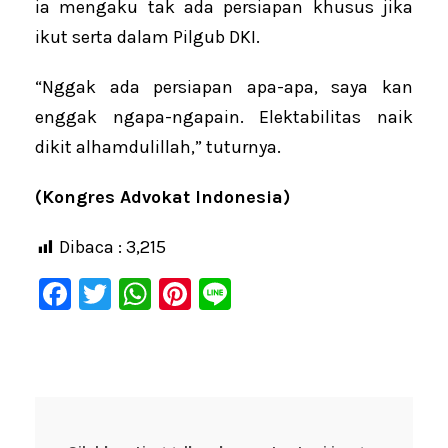
ia mengaku tak ada persiapan khusus jika
ikut serta dalam Pilgub DKI.
“Nggak ada persiapan apa-apa, saya kan
enggak ngapa-ngapain. Elektabilitas naik
dikit alhamdulillah,” tuturnya.
(Kongres Advokat Indonesia)
Dibaca :
3,215
F
T
W
Pi
Li
a
wi
h
nt
n
c
tt
at
er
e
e
er
s
e
b
A
st