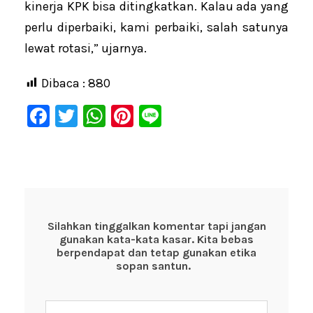
kinerja KPK bisa ditingkatkan. Kalau ada yang
perlu diperbaiki, kami perbaiki, salah satunya
lewat rotasi,” ujarnya.
Dibaca :
880
F
T
W
Pi
Li
a
wi
h
nt
n
c
tt
at
er
e
e
er
s
e
b
A
st
o
p
Silahkan tinggalkan komentar tapi jangan
gunakan kata-kata kasar. Kita bebas
o
p
berpendapat dan tetap gunakan etika
k
sopan santun.