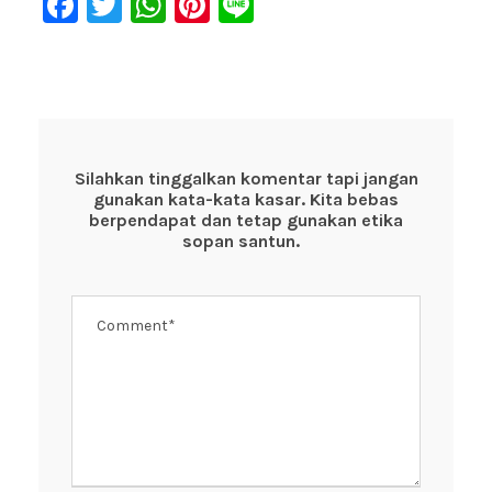
F
T
W
Pi
Li
a
wi
h
nt
n
c
tt
at
er
e
e
er
s
e
b
A
st
o
p
Silahkan tinggalkan komentar tapi jangan
gunakan kata-kata kasar. Kita bebas
o
p
berpendapat dan tetap gunakan etika
k
sopan santun.