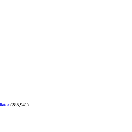
iator
(285,941)