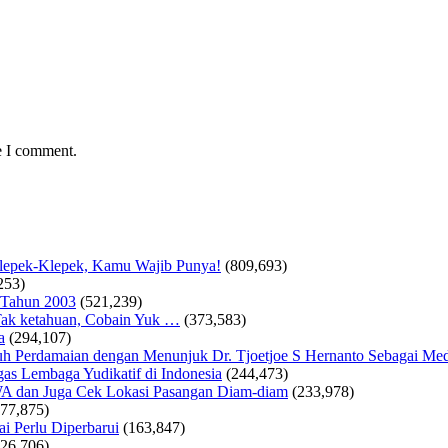
e I comment.
Klepek-Klepek, Kamu Wajib Punya!
(809,693)
253)
 Tahun 2003
(521,239)
ak ketahuan, Cobain Yuk …
(373,583)
a
(294,107)
 Perdamaian dengan Menunjuk Dr. Tjoetjoe S Hernanto Sebagai Med
as Lembaga Yudikatif di Indonesia
(244,473)
WA dan Juga Cek Lokasi Pasangan Diam-diam
(233,978)
177,875)
i Perlu Diperbarui
(163,847)
126,706)