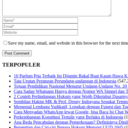
Save my name, email, and website in this browser for the next tim
TERPOPULER
10 Parfum Pria Terbaik Ini Dijamin Bakal Buat Kaum Hawa 
Tata Urutan Peraturan Perundang-undangan di Indonesia
(547,
Tujuan Pendidikan Nasional Menurut Undang-Undang No. 20
Cara Sadap Whatsapp Hanya dengan Nomor WA Simpel dan T
2 Contoh Perlindungan Hukum yang Wajib Diketahui Dasarny
Sembilan Hakim MK & Prof. Denny Indrayana Sepakat Tempuh
Mengenal Lembaga Yudikatif, Lengkap dengan Fungsi dan Tug
Cara Menyadap WhatsApp lewat Google, bisa Baca Isi Chat 
Perkembangan Konstitusi Tertulis yang Berlaku di Indonesia
(
Apa Beda Pencabulan dengan Pemerkosaan? Definisinya Dinila
Pengertian dan Ciri-ciri Negara Hukum Menurut UUD 1945
(