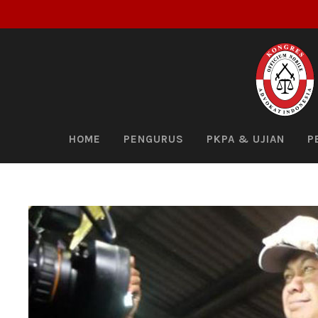
HOME
PENGURUS
PKPA & UJIAN
P