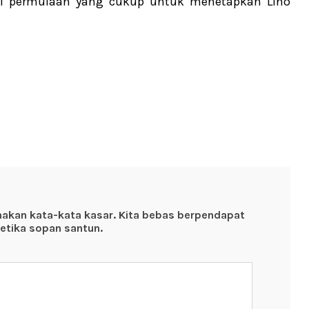
i permulaan yang cukup untuk menetapkan Lino
nakan kata-kata kasar. Kita bebas berpendapat
etika sopan santun.