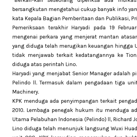
“Berkali-kali seseorang diperiksa ada ind
bersangkutan mengetahui cukup banyak info yan
kata Kepala Bagian Pemberitaan dan Publikasi, Pr
Pemeriksaan terakhir Haryadi pada 19 Februar
mengenai perkara yang menjerat mantan atasan
yang diduga telah merugikan keuangan hingga US
tidak menjawab terkait kedatangannya ke Tio
diduga atas perintah Lino.
Haryadi yang menjabat Senior Manager adalah pi
Pelindo ll. Termasuk dalam pengadaan tiga un
Machinery.
KPK menduga ada penyimpangan terkait pengadaa
2010. Lembaga penegak hukum itu menduga ada
Utama Pelabuhan lndonesia (Pelindo) ll, Richard Jo
Lino diduga telah menunjuk langsung Wuxi Huad