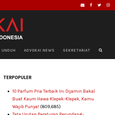
UNDUH
ADVOKAI NEWS
SEKRETARIAT
TERPOPULER
10 Parfum Pria Terbaik Ini Dijamin Bakal
Buat Kaum Hawa Klepek-Klepek, Kamu
Wajib Punya!
(809,685)
Tata Urutan Peraturan Perundang-