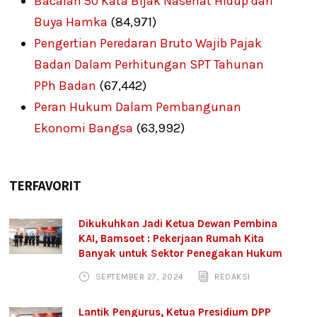
Bacalah 50 Kata Bijak Nasehat Hidup dari
Buya Hamka
(84,971)
Pengertian Peredaran Bruto Wajib Pajak
Badan Dalam Perhitungan SPT Tahunan
PPh Badan
(67,442)
Peran Hukum Dalam Pembangunan
Ekonomi Bangsa
(63,992)
TERFAVORIT
Dikukuhkan Jadi Ketua Dewan Pembina
KAI, Bamsoet : Pekerjaan Rumah Kita
Banyak untuk Sektor Penegakan Hukum
SEPTEMBER 27, 2024
REDAKSI
Lantik Pengurus, Ketua Presidium DPP