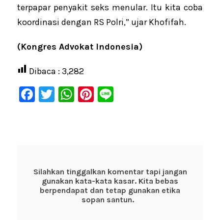
terpapar penyakit seks menular. Itu kita coba
koordinasi dengan RS Polri,” ujar Khofifah.
(Kongres Advokat Indonesia)
Dibaca :
3,282
F
T
W
Pi
Li
a
wi
h
nt
n
c
tt
at
er
e
e
er
s
e
b
A
st
o
p
Silahkan tinggalkan komentar tapi jangan
gunakan kata-kata kasar. Kita bebas
o
p
berpendapat dan tetap gunakan etika
k
sopan santun.