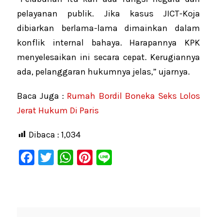
pelayanan publik. Jika kasus JICT-Koja
dibiarkan berlama-lama dimainkan dalam
konflik internal bahaya. Harapannya KPK
menyelesaikan ini secara cepat. Kerugiannya
ada, pelanggaran hukumnya jelas,” ujarnya.
Baca Juga :
Rumah Bordil Boneka Seks Lolos
Jerat Hukum Di Paris
Dibaca :
1,034
F
T
W
Pi
Li
a
wi
h
nt
n
c
tt
at
er
e
e
er
s
e