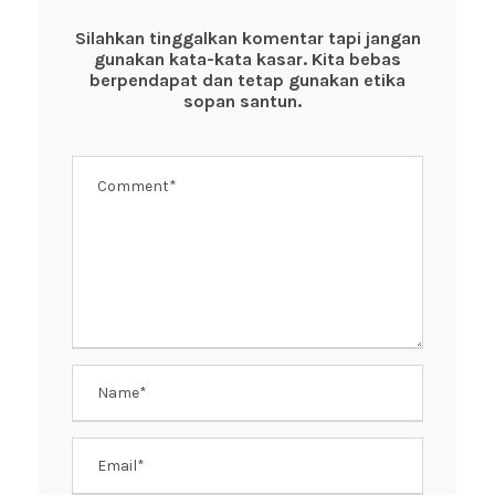
b
A
st
o
p
Silahkan tinggalkan komentar tapi jangan
gunakan kata-kata kasar. Kita bebas
o
p
berpendapat dan tetap gunakan etika
k
sopan santun.