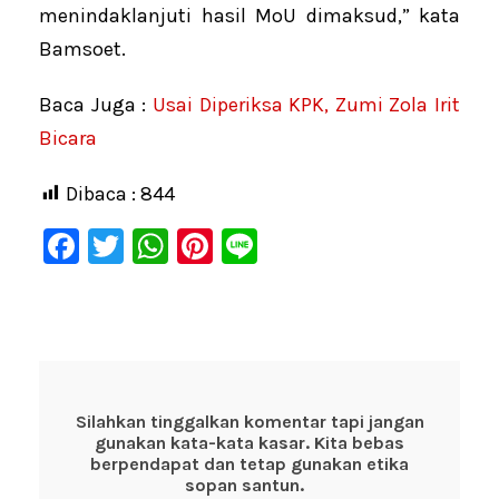
menindaklanjuti hasil MoU dimaksud,” kata
Bamsoet.
Baca Juga :
Usai Diperiksa KPK, Zumi Zola Irit
Bicara
Dibaca :
844
F
T
W
Pi
Li
a
wi
h
nt
n
c
tt
at
er
e
e
er
s
e
b
A
st
o
p
Silahkan tinggalkan komentar tapi jangan
gunakan kata-kata kasar. Kita bebas
o
p
berpendapat dan tetap gunakan etika
k
sopan santun.