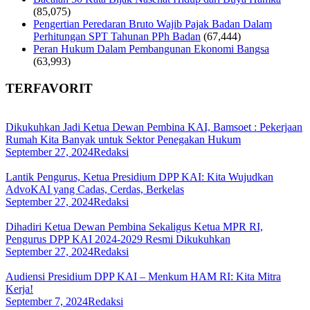
(85,075)
Pengertian Peredaran Bruto Wajib Pajak Badan Dalam
Perhitungan SPT Tahunan PPh Badan
(67,444)
Peran Hukum Dalam Pembangunan Ekonomi Bangsa
(63,993)
TERFAVORIT
Dikukuhkan Jadi Ketua Dewan Pembina KAI, Bamsoet : Pekerjaan
Rumah Kita Banyak untuk Sektor Penegakan Hukum
September 27, 2024
Redaksi
Lantik Pengurus, Ketua Presidium DPP KAI: Kita Wujudkan
AdvoKAI yang Cadas, Cerdas, Berkelas
September 27, 2024
Redaksi
Dihadiri Ketua Dewan Pembina Sekaligus Ketua MPR RI,
Pengurus DPP KAI 2024-2029 Resmi Dikukuhkan
September 27, 2024
Redaksi
Audiensi Presidium DPP KAI – Menkum HAM RI: Kita Mitra
Kerja!
September 7, 2024
Redaksi