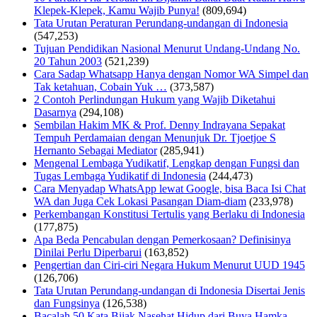
Klepek-Klepek, Kamu Wajib Punya!
(809,694)
Tata Urutan Peraturan Perundang-undangan di Indonesia
(547,253)
Tujuan Pendidikan Nasional Menurut Undang-Undang No.
20 Tahun 2003
(521,239)
Cara Sadap Whatsapp Hanya dengan Nomor WA Simpel dan
Tak ketahuan, Cobain Yuk …
(373,587)
2 Contoh Perlindungan Hukum yang Wajib Diketahui
Dasarnya
(294,108)
Sembilan Hakim MK & Prof. Denny Indrayana Sepakat
Tempuh Perdamaian dengan Menunjuk Dr. Tjoetjoe S
Hernanto Sebagai Mediator
(285,941)
Mengenal Lembaga Yudikatif, Lengkap dengan Fungsi dan
Tugas Lembaga Yudikatif di Indonesia
(244,473)
Cara Menyadap WhatsApp lewat Google, bisa Baca Isi Chat
WA dan Juga Cek Lokasi Pasangan Diam-diam
(233,978)
Perkembangan Konstitusi Tertulis yang Berlaku di Indonesia
(177,875)
Apa Beda Pencabulan dengan Pemerkosaan? Definisinya
Dinilai Perlu Diperbarui
(163,852)
Pengertian dan Ciri-ciri Negara Hukum Menurut UUD 1945
(126,706)
Tata Urutan Perundang-undangan di Indonesia Disertai Jenis
dan Fungsinya
(126,538)
Bacalah 50 Kata Bijak Nasehat Hidup dari Buya Hamka