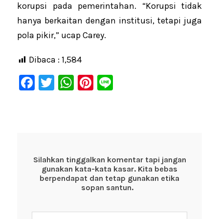
korupsi pada pemerintahan. “Korupsi tidak
hanya berkaitan dengan institusi, tetapi juga
pola pikir,” ucap Carey.
Dibaca :
1,584
F
T
W
Pi
Li
a
wi
h
nt
n
c
tt
at
er
e
e
er
s
e
b
A
st
o
p
Silahkan tinggalkan komentar tapi jangan
gunakan kata-kata kasar. Kita bebas
o
p
berpendapat dan tetap gunakan etika
k
sopan santun.