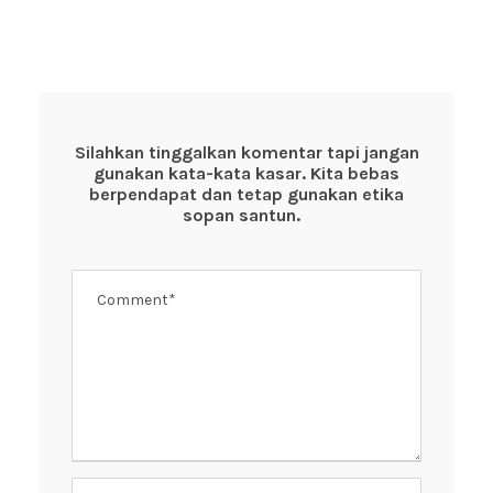
a
wi
h
nt
n
c
tt
at
er
e
e
er
s
e
b
A
st
o
p
Silahkan tinggalkan komentar tapi jangan
gunakan kata-kata kasar. Kita bebas
o
p
berpendapat dan tetap gunakan etika
k
sopan santun.