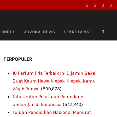
UNDUH
ADVOKAI NEWS
SEKRETARIAT
TERPOPULER
10 Parfum Pria Terbaik Ini Dijamin Bakal
Buat Kaum Hawa Klepek-Klepek, Kamu
Wajib Punya!
(809,673)
Tata Urutan Peraturan Perundang-
undangan di Indonesia
(547,240)
Tujuan Pendidikan Nasional Menurut