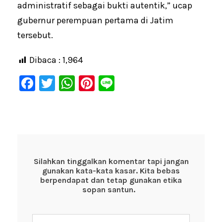
administratif sebagai bukti autentik,” ucap
gubernur perempuan pertama di Jatim
tersebut.
Dibaca :
1,964
F
T
W
Pi
Li
a
wi
h
nt
n
c
tt
at
er
e
e
er
s
e
b
A
st
o
p
Silahkan tinggalkan komentar tapi jangan
gunakan kata-kata kasar. Kita bebas
o
p
berpendapat dan tetap gunakan etika
k
sopan santun.