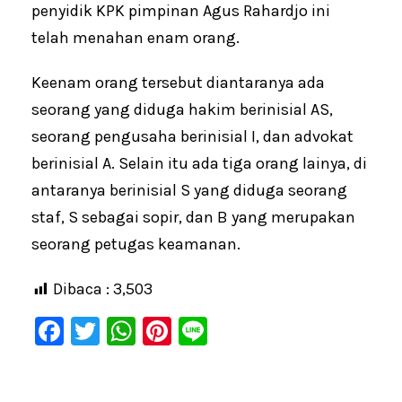
penyidik KPK pimpinan Agus Rahardjo ini
telah menahan enam orang.
Keenam orang tersebut diantaranya ada
seorang yang diduga hakim berinisial AS,
seorang pengusaha berinisial I, dan advokat
berinisial A. Selain itu ada tiga orang lainya, di
antaranya berinisial S yang diduga seorang
staf, S sebagai sopir, dan B yang merupakan
seorang petugas keamanan.
Dibaca :
3,503
F
T
W
Pi
Li
a
wi
h
nt
n
c
tt
at
er
e