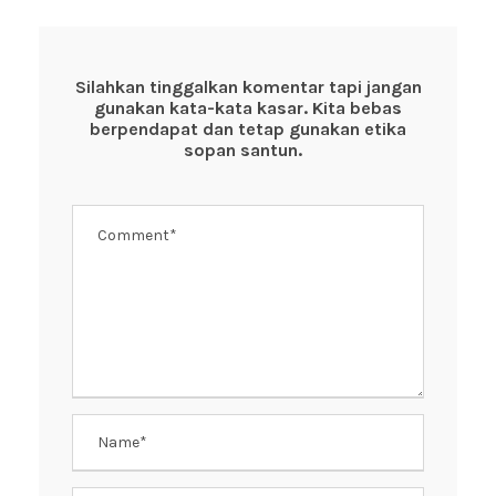
e
er
s
e
b
A
st
o
p
Silahkan tinggalkan komentar tapi jangan
gunakan kata-kata kasar. Kita bebas
o
p
berpendapat dan tetap gunakan etika
k
sopan santun.