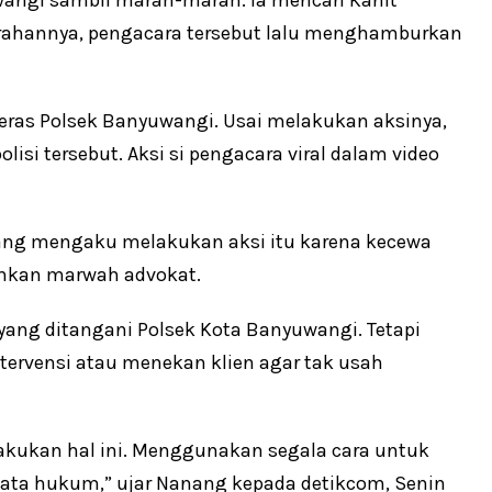
angi sambil marah-marah. Ia mencari Kanit
rahannya, pengacara tersebut lalu menghamburkan
teras Polsek Banyuwangi. Usai melakukan aksinya,
isi tersebut. Aksi si pengacara viral dalam video
ang mengaku melakukan aksi itu karena kecewa
hkan marwah advokat.
ang ditangani Polsek Kota Banyuwangi. Tetapi
tervensi atau menekan klien agar tak usah
akukan hal ini. Menggunakan segala cara untuk
ata hukum,” ujar Nanang kepada detikcom, Senin