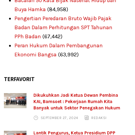
Bacalah 50 Kata Bijak Nasehat Hidup dari
Buya Hamka
(84,958)
Pengertian Peredaran Bruto Wajib Pajak
Badan Dalam Perhitungan SPT Tahunan
PPh Badan
(67,442)
Peran Hukum Dalam Pembangunan
Ekonomi Bangsa
(63,992)
TERFAVORIT
Dikukuhkan Jadi Ketua Dewan Pembina
KAI, Bamsoet : Pekerjaan Rumah Kita
Banyak untuk Sektor Penegakan Hukum
SEPTEMBER 27, 2024
REDAKSI
Lantik Pengurus, Ketua Presidium DPP