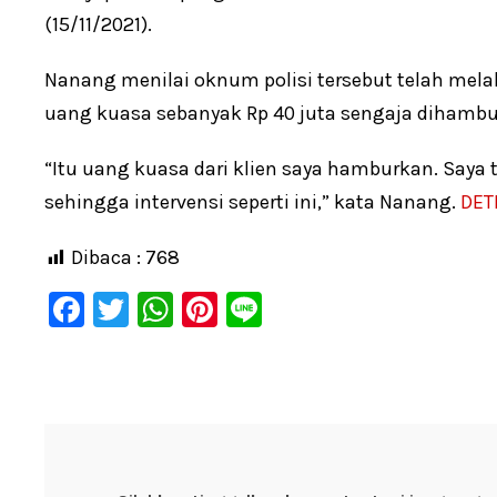
(15/11/2021).
Nanang menilai oknum polisi tersebut telah mela
uang kuasa sebanyak Rp 40 juta sengaja dihambu
“Itu uang kuasa dari klien saya hamburkan. Saya t
sehingga intervensi seperti ini,” kata Nanang.
DET
Dibaca :
768
F
T
W
Pi
Li
a
wi
h
nt
n
c
tt
at
er
e
e
er
s
e
b
A
st
o
p