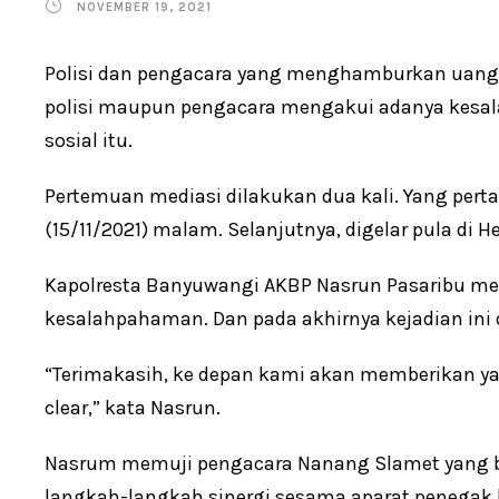
NOVEMBER 19, 2021
Polisi dan pengacara yang menghamburkan uang R
polisi maupun pengacara mengakui adanya kesal
sosial itu.
Pertemuan mediasi dilakukan dua kali. Yang pert
(15/11/2021) malam. Selanjutnya, digelar pula di Hed
Kapolresta Banyuwangi AKBP Nasrun Pasaribu me
kesalahpahaman. Dan pada akhirnya kejadian ini d
“Terimakasih, ke depan kami akan memberikan yan
clear,” kata Nasrun.
Nasrum memuji pengacara Nanang Slamet yang be
langkah-langkah sinergi sesama aparat penegak