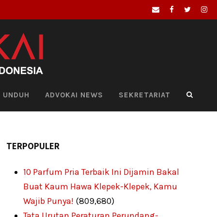
UNDUH
ADVOKAI NEWS
SEKRETARIAT
TERPOPULER
10 Parfum Pria Terbaik Ini Dijamin Bakal
Buat Kaum Hawa Klepek-Klepek, Kamu
Wajib Punya!
(809,680)
Tata Urutan Peraturan Perundang-