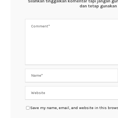
Silahkan tinggalkan komentar tapi jangan gu
o
p
dan tetap gunakan 
k
Save my name, email, and website in this brows